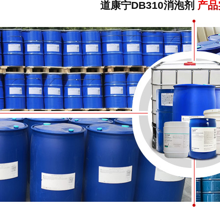
道康宁DB310消泡剂
产品