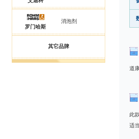
艾迪科
消泡剂
罗门哈斯
其它品牌
道康
此
适