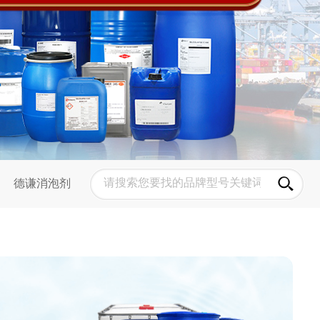
德谦消泡剂