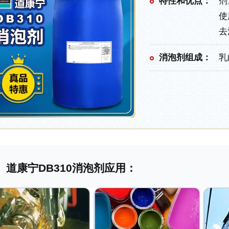
特性和优点：
剂
使
去
消泡剂组成：
乳
道康宁DB310消泡剂应用：