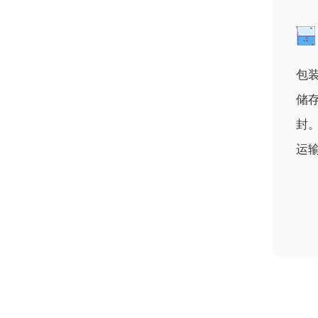
包装
储
封
运