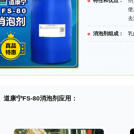
特性和优点：
剂
使
去
消泡剂组成：
乳
道康宁FS-80消泡剂应用：