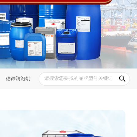
德谦消泡剂