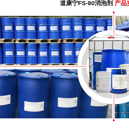
道康宁FS-80消泡剂
产品