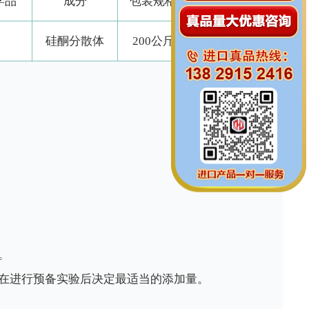
学品
成分
包装规格
产品级别
硅酮分散体
200公斤
工业级
。
在进行预备实验后决定最适当的添加量。