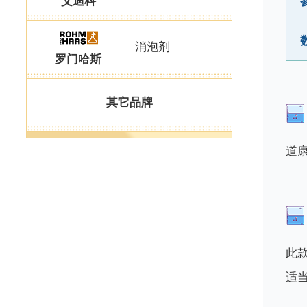
艾迪科
消泡剂
罗门哈斯
其它品牌
道康
此
适