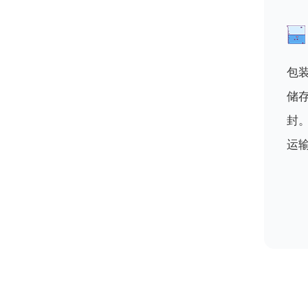
包
储
封
运