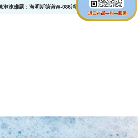
漆泡沫难题：海明斯徳谦W-086消泡剂的性能优势