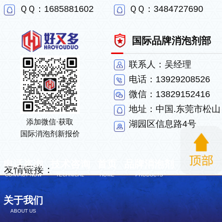
ＱＱ：1685881602
ＱＱ：3484727690
国际品牌消泡剂部
联系人：吴经理
电话：13929208526
微信：13829152416
地址：中国.东莞市松山
添加微信·获取
湖园区信息路4号
国际消泡剂新报价
电话咨询
技术咨询
首页
品牌消泡剂
友情链接：
CONTACT NOW
TECHNICAL
HOME
PRODUCTS
网站版权所有：东莞市好又多新材料有限公司
粤ICP
关于我们
备18052092号
ABOUT US