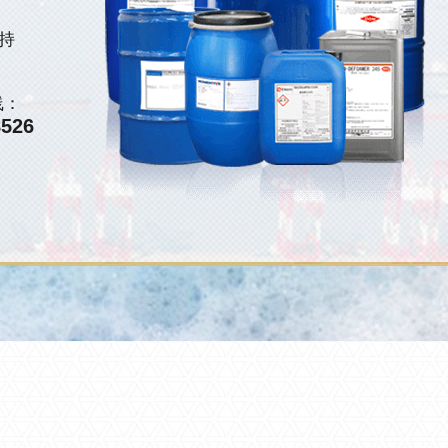
持
线：
8526