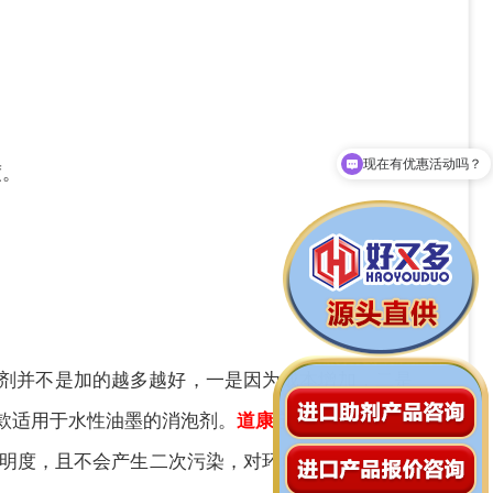
现在有优惠活动吗？
拨打13929208526
度。
剂并不是加的越多越好，一是因为成本增加，二是
款适用于水性油墨的消泡剂。
道康宁
AFE-1247消泡
明度，且不会产生二次污染，对环境不会造成有害