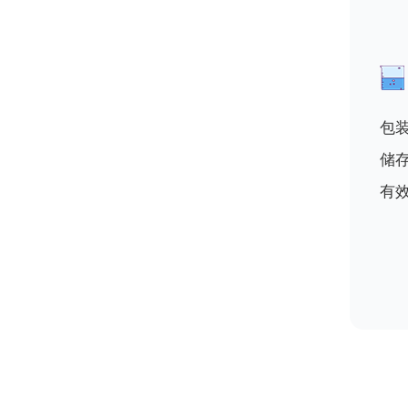
包装
储
有