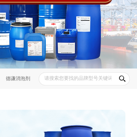
德谦消泡剂