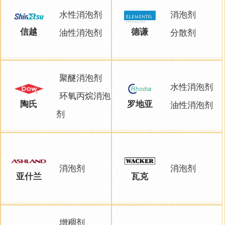
水性消泡剂
消泡剂
信越
德谦
油性消泡剂
分散剂
聚醚消泡剂
水性消泡剂
环氧丙烷消泡
陶氏
罗地亚
油性消泡剂
剂
消泡剂
消泡剂
亚什兰
瓦克
增稠剂