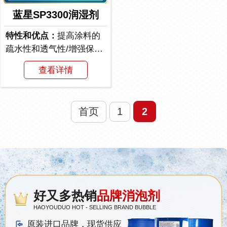
蓝星SP3300润湿剂
特性和优点：
提高涂料的
疏水性和透气性/增强保温
性和耐洗刷性/防止...
查看详情
首页
1
2
好又多热销
品牌消泡剂
HAOYOUDUO HOT - SELLING BRAND BUBBLE
原装进口品牌，现货供应