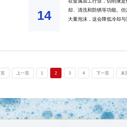
在金属加工行业，切削液是
却、清洗和防锈等功能。但
14
大量泡沫，这会降低冷却与润
首页
上一页
1
2
3
4
下一页
末