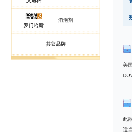
艾迪科
消泡剂
罗门哈斯
其它品牌
美国
DO
此
适