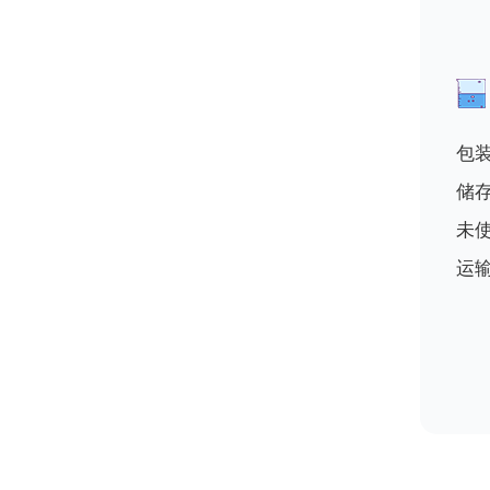
包装
储
未
运