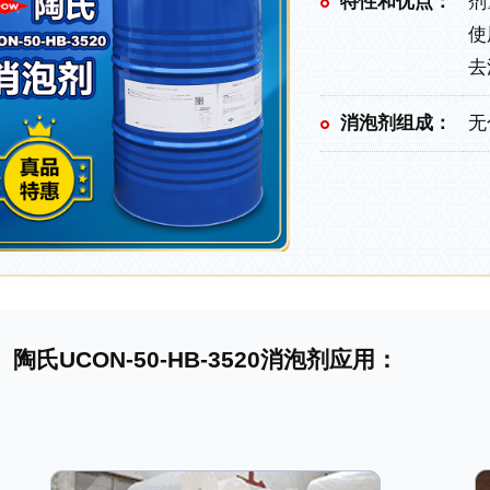
特性和优点：
剂
使
去
消泡剂组成：
无
陶氏UCON-50-HB-3520消泡剂应用：