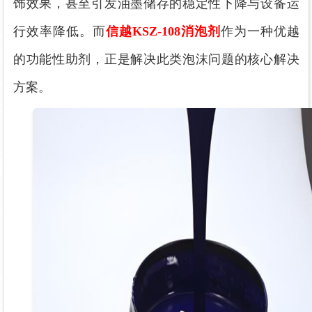
饰效果，甚至引发油墨储存
的
稳定性下降与设备运
行效率降低。
而
信越
KSZ-108消泡剂
作为一种
优越
的
功能性助剂，正是解决此类泡沫问题的核心解决
方案。