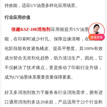
持效能，适应UV油墨多样化应用场景。
行业应用价值
信越
KSZ-108消泡剂
应用能提升
UV油墨工艺性
能，
在
印刷时减少针孔、保障边缘清晰，
在
涂层固
化阶段
能有效
避免橘皮、提高平整度。
其
100%有效
成分契合无溶剂化趋势，助力清洁生产。
因此，
它
不仅
解决
了
技术痛点，
更是
推动
了
印刷行业升级，
成为
UV油墨体系重要质量保障要素。
好又多消泡剂致力于服务各行业消泡需求，拥有进
口通用消泡剂多达20余款，产品适用于22个行业和